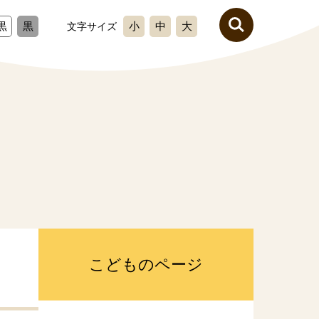
黒
黒
小
中
大
文字サイズ
こどものページ